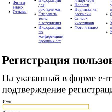
Информация
и партнеры
Фото и
для
Новости
видео
докладчиков
Подписка на
Отзывы
Отправить
рассылки
тезис
Список
выступления
участников
Информация
Фото и видео
по
конференциям
прошлых лет
Регистрация пользо
На указанный в форме e-m
подтверждение регистрац
Имя: