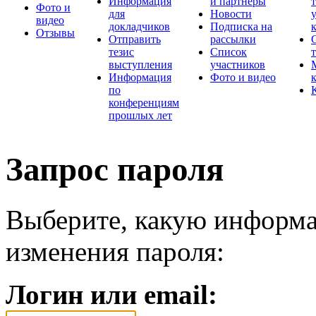
Информация
и партнеры
Фото и
для
Новости
видео
докладчиков
Подписка на
Отзывы
Отправить
рассылки
тезис
Список
выступления
участников
Информация
Фото и видео
по
конференциям
прошлых лет
Запрос пароля
Выберите, какую информа
изменения пароля:
Логин или email: