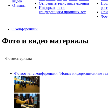
видео
Отправить тезис выступления
Под
Отзывы
Информация по
рас
конференциям прошлых лет
Спи
Фот
О конференции
Фото и видео материалы
Фотоматериалы
Фотоотчет с конференции "Новые информационные техно