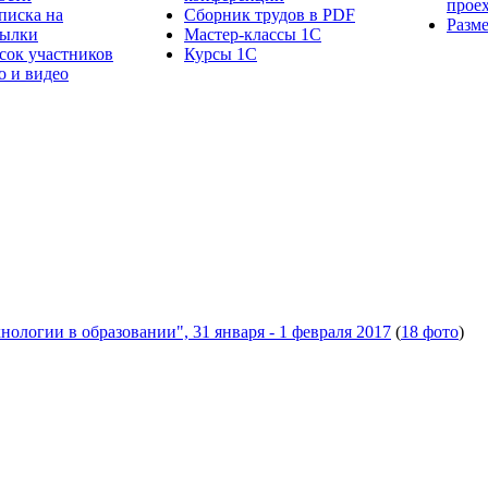
прое
писка на
Сборник трудов в PDF
Разм
сылки
Мастер-классы 1С
сок участников
Курсы 1С
о и видео
логии в образовании", 31 января - 1 февраля 2017
(
18 фото
)