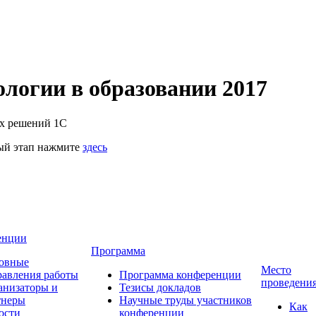
логии в образовании 2017
их решений 1С
ный этап нажмите
здесь
енции
Программа
овные
Место
равления работы
Программа конференции
проведени
анизаторы и
Тезисы докладов
тнеры
Научные труды участников
Как
ости
конференции