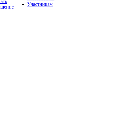
хать
Участникам
ещение