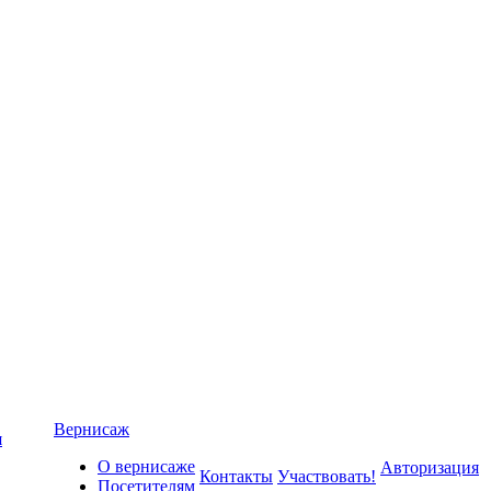
Вернисаж
я
О вернисаже
Авторизация
Контакты
Участвовать!
Посетителям