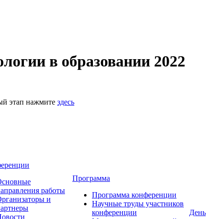
логии в образовании 2022
ный этап нажмите
здесь
ференции
Программа
Основные
аправления работы
Программа конференции
рганизаторы и
Научные труды участников
партнеры
конференции
День
Новости