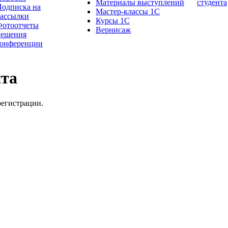
Материалы выступлений
студента
одписка на
Мастер-классы 1С
рассылки
Курсы 1С
Фотоотчеты
Вернисаж
Решения
конференции
йта
регистрации.