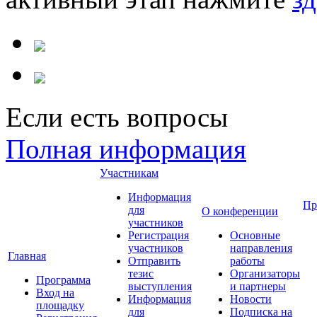
Если есть вопросы
Полная информация
Участникам
Информация
Пр
для
О конференции
участников
Регистрация
Основные
участников
направления
Главная
Отправить
работы
тезис
Организаторы
Программа
выступления
и партнеры
Вход на
Информация
Новости
площадку
для
Подписка на