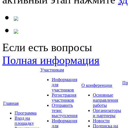
Если есть вопросы
Полная информация
Участникам
Информация
Пр
для
О конференции
участников
Регистрация
Основные
участников
направления
Главная
Отправить
работы
тезис
Организаторы
Программа
выступления
и партнеры
Вход на
Информация
Новости
площадку
для
Подписка на