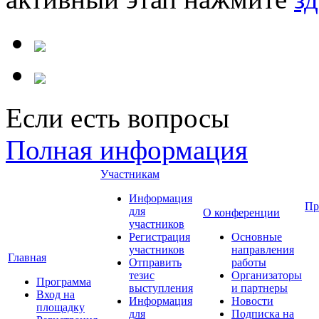
Если есть вопросы
Полная информация
Участникам
Информация
Пр
для
О конференции
участников
Регистрация
Основные
участников
направления
Главная
Отправить
работы
тезис
Организаторы
Программа
выступления
и партнеры
Вход на
Информация
Новости
площадку
для
Подписка на