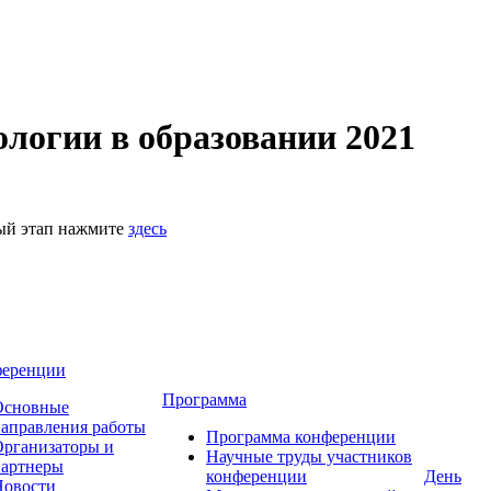
логии в образовании 2021
ный этап нажмите
здесь
ференции
Программа
Основные
аправления работы
Программа конференции
рганизаторы и
Научные труды участников
партнеры
конференции
День
Новости