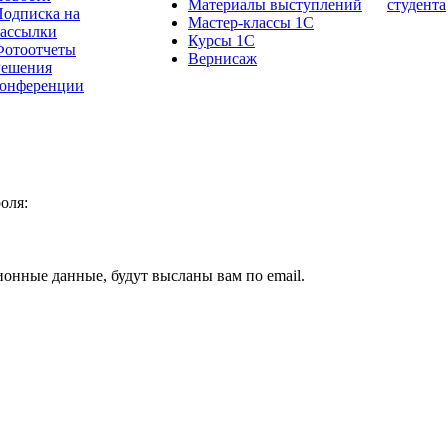
Материалы выступлений
студента
одписка на
Мастер-классы 1С
рассылки
Курсы 1С
Фотоотчеты
Вернисаж
Решения
конференции
оля:
ионные данные, будут высланы вам по email.