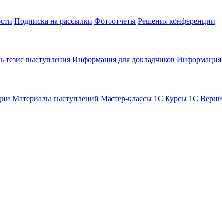
сти
Подписка на рассылки
Фотоотчеты
Решения конференции
ь тезис выступления
Информация для докладчиков
Информация 
ции
Материалы выступлений
Мастер-классы 1С
Курсы 1С
Верни