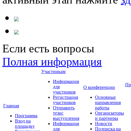
Если есть вопросы
Полная информация
Участникам
Информация
Пр
для
О конференции
участников
Регистрация
Основные
участников
направления
Главная
Отправить
работы
тезис
Организаторы
Программа
выступления
и партнеры
Вход на
Информация
Новости
площадку
для
Подписка на