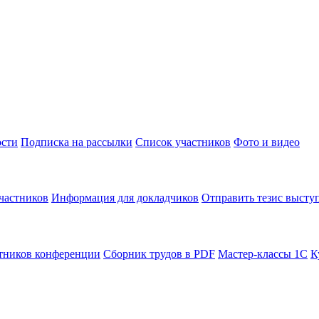
сти
Подписка на рассылки
Список участников
Фото и видео
частников
Информация для докладчиков
Отправить тезис высту
тников конференции
Сборник трудов в PDF
Мастер-классы 1С
К