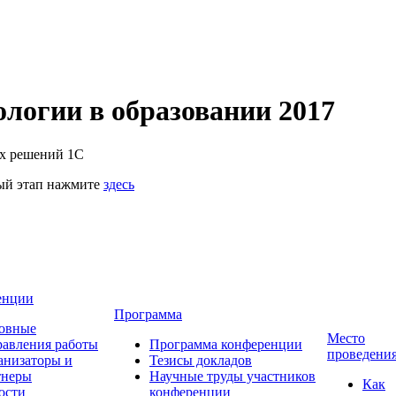
логии в образовании 2017
их решений 1С
ный этап нажмите
здесь
енции
Программа
овные
Место
равления работы
Программа конференции
проведени
анизаторы и
Тезисы докладов
тнеры
Научные труды участников
Как
ости
конференции