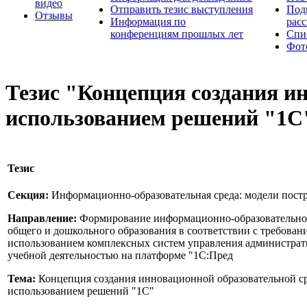
видео
Отправить тезис выступления
Под
Отзывы
Информация по
рас
конференциям прошлых лет
Спи
Фот
Тезис "Концепция создания и
использованием решений "1С
Тезис
Секция:
Информационно-образовательная среда: модели пост
Направление:
Формирование информационно-образовательно
общего и дошкольного образования в соответствии с требова
использованием комплексных систем управления администрат
учебной деятельностью на платформе "1С:Пред
Тема:
Концепция создания инновационной образовательной ср
использованием решений "1С"