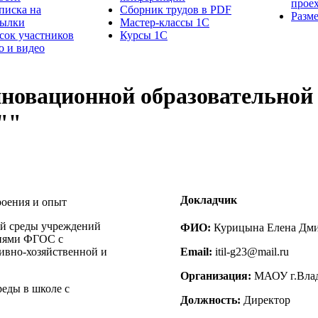
прое
писка на
Сборник трудов в PDF
Разм
сылки
Мастер-классы 1С
сок участников
Курсы 1С
о и видео
нновационной образовательной 
""
Докладчик
роения и опыт
й среды учреждений
ФИО:
Курицына Елена Дми
ниями ФГОС с
ивно-хозяйственной и
Email:
itil-g23@mail.ru
Организация:
МАОУ г.Влад
еды в школе с
Должность:
Директор