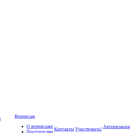
Вернисаж
я
О вернисаже
Авторизация
Контакты
Участвовать!
Посетителям