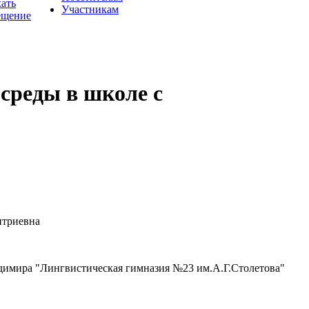
хать
Участникам
ещение
среды в школе с
триевна
имира "Лингвистическая гимназия №23 им.А.Г.Столетова"