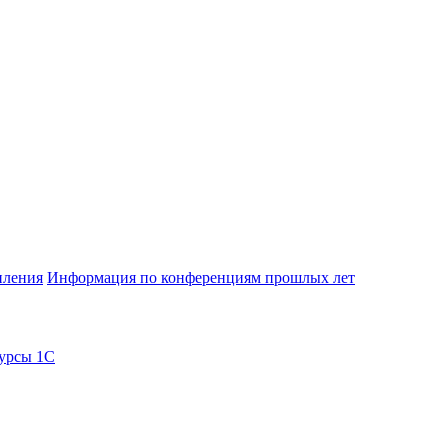
пления
Информация по конференциям прошлых лет
урсы 1С