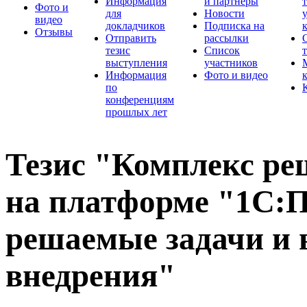
Информация
и партнеры
Фото и
для
Новости
видео
докладчиков
Подписка на
Отзывы
Отправить
рассылки
тезис
Список
выступления
участников
Информация
Фото и видео
по
конференциям
прошлых лет
Тезис "Комплекс ре
на платформе "1С:
решаемые задачи и 
внедрения"