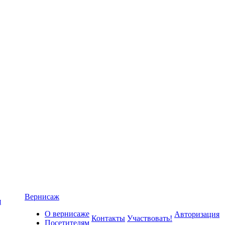
Вернисаж
я
О вернисаже
Авторизация
Контакты
Участвовать!
Посетителям