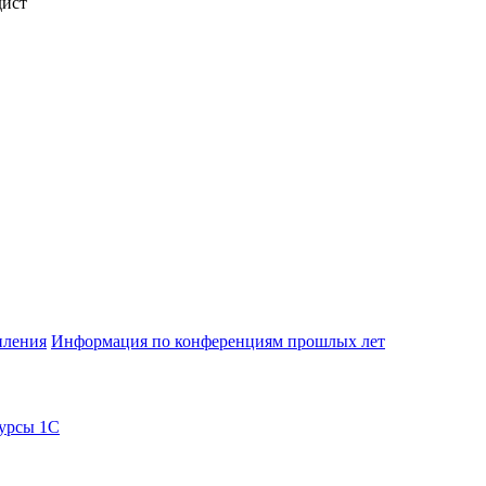
ист
пления
Информация по конференциям прошлых лет
урсы 1С