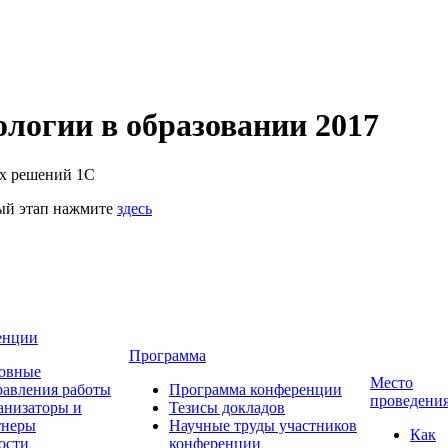
логии в образовании 2017
их решений 1С
ный этап нажмите
здесь
енции
Программа
овные
Место
равления работы
Программа конференции
проведени
анизаторы и
Тезисы докладов
тнеры
Научные труды участников
Как
ости
конференции