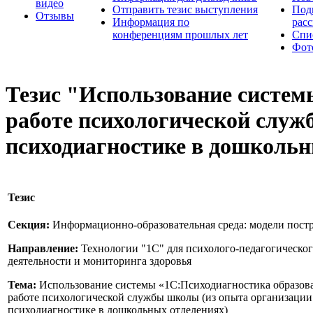
видео
Отправить тезис выступления
Под
Отзывы
Информация по
рас
конференциям прошлых лет
Спи
Фот
Тезис "Использование систем
работе психологической служ
психодиагностике в дошкольн
Тезис
Секция:
Информационно-образовательная среда: модели пост
Направление:
Технологии "1С" для психолого-педагогическо
деятельности и мониторинга здоровья
Тема:
Использование системы «1С:Психодиагностика образова
работе психологической службы школы (из опыта организации
психодиагностике в дошкольных отделениях)