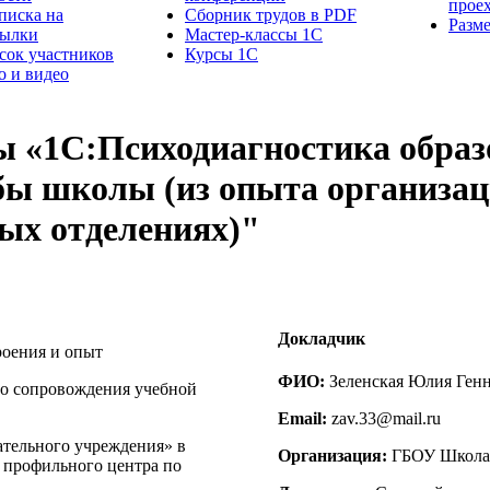
прое
писка на
Сборник трудов в PDF
Разм
сылки
Мастер-классы 1С
сок участников
Курсы 1С
о и видео
ы «1С:Психодиагностика образ
бы школы (из опыта организац
ых отделениях)"
Докладчик
роения и опыт
ФИО:
Зеленская Юлия Генн
го сопровождения учебной
Email:
zav.33@mail.ru
тельного учреждения» в
Организация:
ГБОУ Школа
 профильного центра по