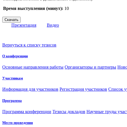
Время выступления (минут):
10
Презентация
Видео
Вернуться к списку тезисов
О конференции
Основные направления работы
Организаторы и партнеры
Ново
Участникам
Информация для участников
Регистрация участников
Список у
Программа
Программа конференции
Тезисы докладов
Научные труды учас
Место проведения