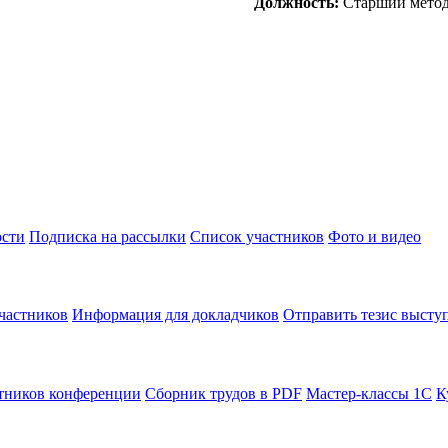
Должность:
Старший метод
сти
Подписка на рассылки
Список участников
Фото и видео
частников
Информация для докладчиков
Отправить тезис высту
тников конференции
Сборник трудов в PDF
Мастер-классы 1С
К