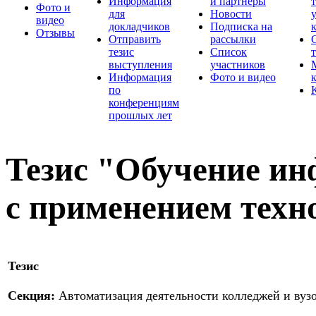
Информация
и партнеры
Фото и
для
Новости
видео
докладчиков
Подписка на
Отзывы
Отправить
рассылки
тезис
Список
выступления
участников
Информация
Фото и видео
по
конференциям
прошлых лет
Тезис "Обучение ин
с применением техн
Тезис
Секция:
Автоматизация деятельности колледжей и вуз