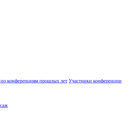
по конференциям прошлых лет
Участники конференции
саж