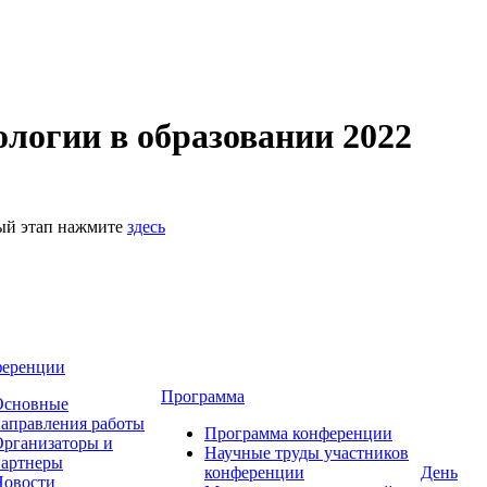
логии в образовании 2022
ный этап нажмите
здесь
ференции
Программа
Основные
аправления работы
Программа конференции
рганизаторы и
Научные труды участников
партнеры
конференции
День
Новости