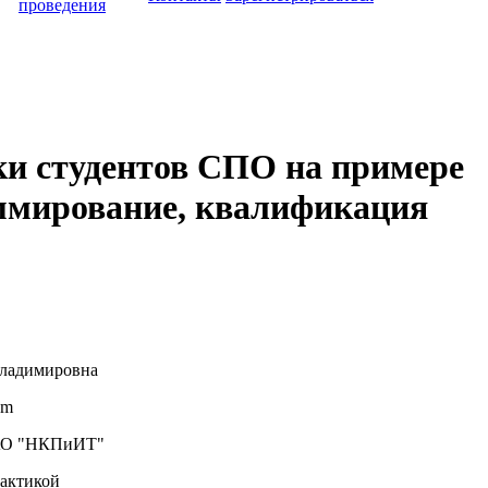
проведения
ки студентов СПО на примере
ммирование, квалификация
Владимировна
om
О "НКПиИТ"
актикой