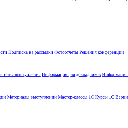
сти
Подписка на рассылки
Фотоотчеты
Решения конференции
ь тезис выступления
Информация для докладчиков
Информация 
ции
Материалы выступлений
Мастер-классы 1С
Курсы 1С
Верни