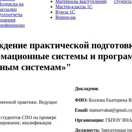
Материалы выступлений
студента
одписка на
Мастер-классы 1С
рассылки
Курсы 1С
Фотоотчеты
Вернисаж
Решения
конференции
ждение практической подготов
ормационные системы и програ
нным системам»"
Докладчик
ФИО:
Козлова Екатерина 
ственной практики. Ведущие
Email:
manuevakat@gmail.c
 студентов СПО на примере
Организация:
ГБПОУ ЯНА
мирование, квалификация
Должность:
Заведующая пр