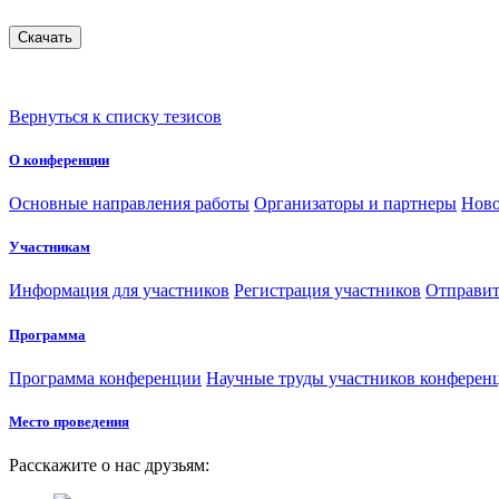
Вернуться к списку тезисов
О конференции
Основные направления работы
Организаторы и партнеры
Ново
Участникам
Информация для участников
Регистрация участников
Отправит
Программа
Программа конференции
Научные труды участников конферен
Место проведения
Расскажите о нас друзьям: