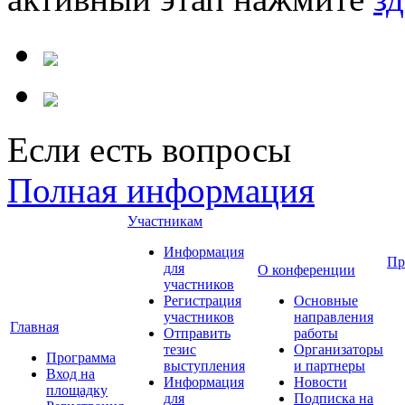
Если есть вопросы
Полная информация
Участникам
Информация
Пр
для
О конференции
участников
Регистрация
Основные
участников
направления
Главная
Отправить
работы
тезис
Организаторы
Программа
выступления
и партнеры
Вход на
Информация
Новости
площадку
для
Подписка на