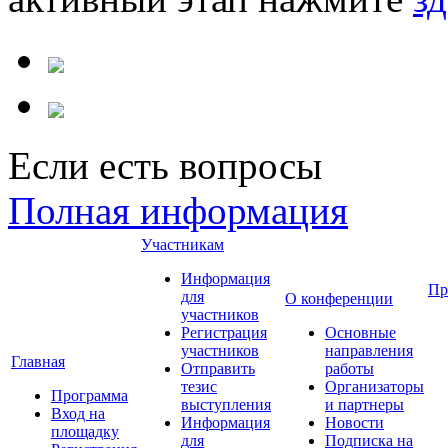
Если есть вопросы
Полная информация
Участникам
Информация
Пр
для
О конференции
участников
Регистрация
Основные
участников
направления
Главная
Отправить
работы
тезис
Организаторы
Программа
выступления
и партнеры
Вход на
Информация
Новости
площадку
для
Подписка на