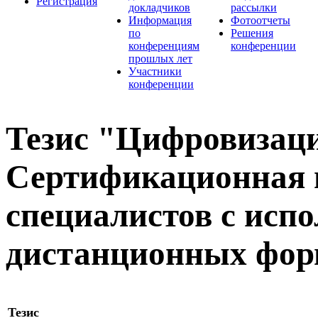
Регистрация
докладчиков
рассылки
Информация
Фотоотчеты
по
Решения
конференциям
конференции
прошлых лет
Участники
конференции
Тезис "Цифровизаци
Сертификационная п
специалистов с исп
дистанционных фор
Тезис