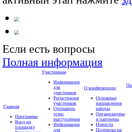
Если есть вопросы
Полная информация
Участникам
Информация
Пр
для
О конференции
участников
Регистрация
Основные
участников
направления
Главная
Отправить
работы
тезис
Организаторы
Программа
выступления
и партнеры
Вход на
Информация
Новости
площадку
для
Подписка на