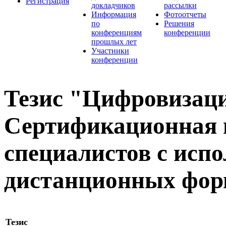
Регистрация
докладчиков
рассылки
Информация
Фотоотчеты
по
Решения
конференциям
конференции
прошлых лет
Участники
конференции
Тезис "Цифровизаци
Сертификационная п
специалистов с исп
дистанционных фор
Тезис