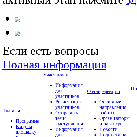
Если есть вопросы
Полная информация
Участникам
Информация
Пр
для
О конференции
участников
Регистрация
Основные
участников
направления
Главная
Отправить
работы
тезис
Организаторы
Программа
выступления
и партнеры
Вход на
Информация
Новости
площадку
для
Подписка на