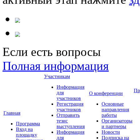
Если есть вопросы
Полная информация
Участникам
Информация
Пр
для
О конференции
участников
Регистрация
Основные
участников
направления
Главная
Отправить
работы
тезис
Организаторы
Программа
выступления
и партнеры
Вход на
Информация
Новости
площадку
для
Подписка на