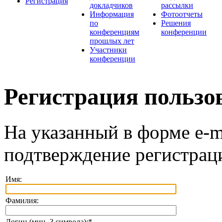
Регистрация
докладчиков
рассылки
Информация
Фотоотчеты
по
Решения
конференциям
конференции
прошлых лет
Участники
конференции
Регистрация пользо
На указанный в форме e-m
подтверждение регистрац
Имя:
Фамилия:
Логин (мин. 3 символа):
*