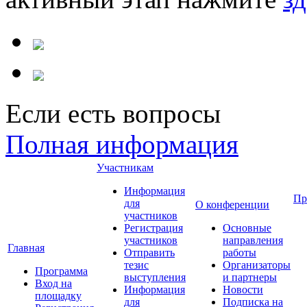
Если есть вопросы
Полная информация
Участникам
Информация
Пр
для
О конференции
участников
Регистрация
Основные
участников
направления
Главная
Отправить
работы
тезис
Организаторы
Программа
выступления
и партнеры
Вход на
Информация
Новости
площадку
для
Подписка на