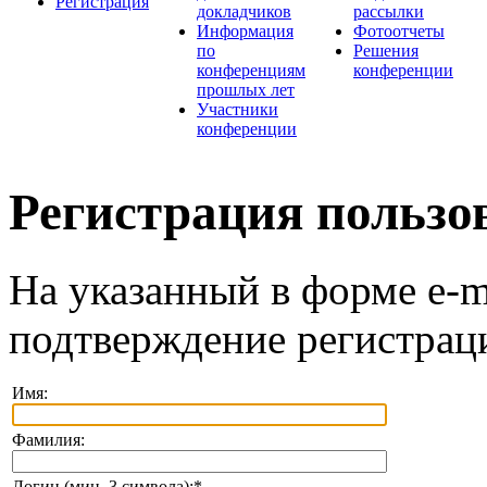
Регистрация
докладчиков
рассылки
Информация
Фотоотчеты
по
Решения
конференциям
конференции
прошлых лет
Участники
конференции
Регистрация пользо
На указанный в форме e-m
подтверждение регистрац
Имя:
Фамилия:
Логин (мин. 3 символа):
*