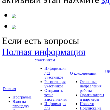
Если есть вопросы
Полная информация
Участникам
Информация
Пр
для
О конференции
участников
Регистрация
Основные
участников
направления
Главная
Отправить
работы
тезис
Организаторы
Программа
выступления
и партнеры
Вход на
Информация
Новости
площадку
для
Подписка на