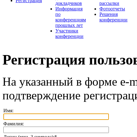
Регистрация
докладчиков
рассылки
Информация
Фотоотчеты
по
Решения
конференциям
конференции
прошлых лет
Участники
конференции
Регистрация пользо
На указанный в форме e-m
подтверждение регистрац
Имя:
Фамилия:
Логин (мин. 3 символа):
*