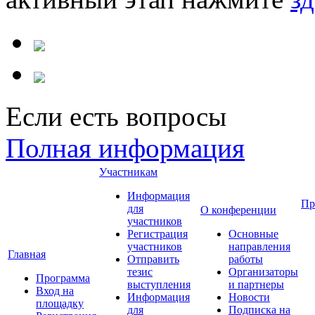
Если есть вопросы
Полная информация
Участникам
Информация
Пр
для
О конференции
участников
Регистрация
Основные
участников
направления
Главная
Отправить
работы
тезис
Организаторы
Программа
выступления
и партнеры
Вход на
Информация
Новости
площадку
для
Подписка на