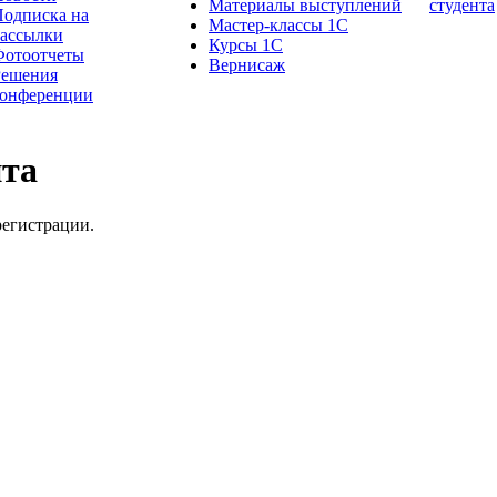
Материалы выступлений
студента
одписка на
Мастер-классы 1С
рассылки
Курсы 1С
Фотоотчеты
Вернисаж
Решения
конференции
йта
регистрации.