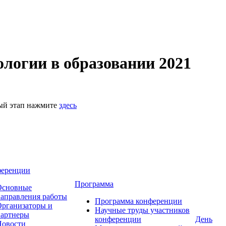
логии в образовании 2021
ный этап нажмите
здесь
ференции
Программа
Основные
аправления работы
Программа конференции
рганизаторы и
Научные труды участников
партнеры
конференции
День
Новости