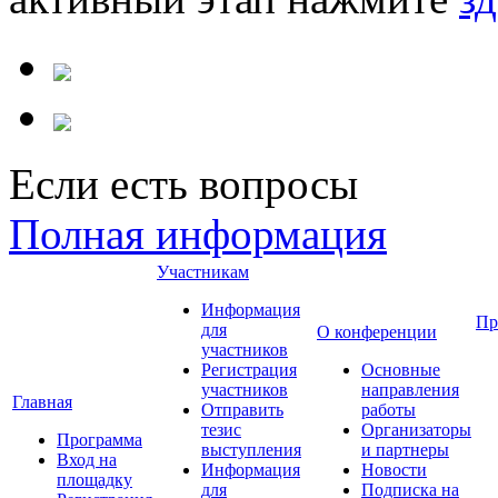
Если есть вопросы
Полная информация
Участникам
Информация
Пр
для
О конференции
участников
Регистрация
Основные
участников
направления
Главная
Отправить
работы
тезис
Организаторы
Программа
выступления
и партнеры
Вход на
Информация
Новости
площадку
для
Подписка на