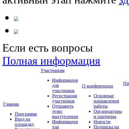
Если есть вопросы
Полная информация
Участникам
Информация
Пр
для
О конференции
участников
Регистрация
Основные
участников
направления
Главная
Отправить
работы
тезис
Организаторы
Программа
выступления
и партнеры
Вход на
Информация
Новости
площадку
для
Подписка на