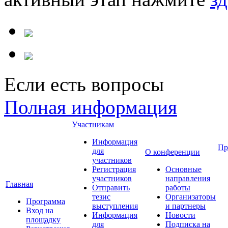
Если есть вопросы
Полная информация
Участникам
Информация
Пр
для
О конференции
участников
Регистрация
Основные
участников
направления
Главная
Отправить
работы
тезис
Организаторы
Программа
выступления
и партнеры
Вход на
Информация
Новости
площадку
для
Подписка на