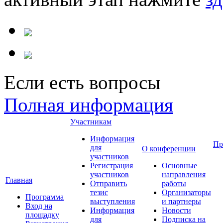
Если есть вопросы
Полная информация
Участникам
Информация
Пр
для
О конференции
участников
Регистрация
Основные
участников
направления
Главная
Отправить
работы
тезис
Организаторы
Программа
выступления
и партнеры
Вход на
Информация
Новости
площадку
для
Подписка на