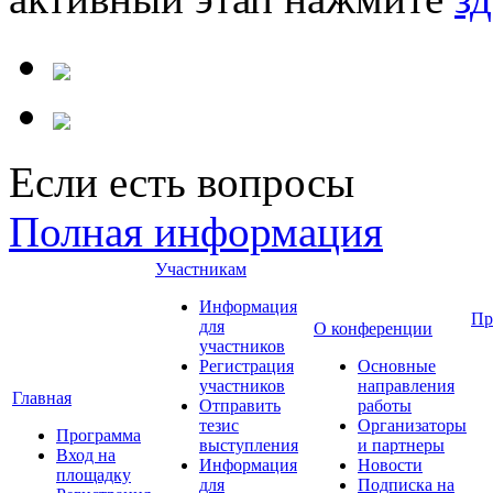
Если есть вопросы
Полная информация
Участникам
Информация
Пр
для
О конференции
участников
Регистрация
Основные
участников
направления
Главная
Отправить
работы
тезис
Организаторы
Программа
выступления
и партнеры
Вход на
Информация
Новости
площадку
для
Подписка на