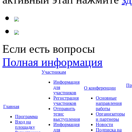
Если есть вопросы
Полная информация
Участникам
Информация
Пр
для
О конференции
участников
Регистрация
Основные
участников
направления
Главная
Отправить
работы
тезис
Организаторы
Программа
выступления
и партнеры
Вход на
Информация
Новости
площадку
для
Подписка на