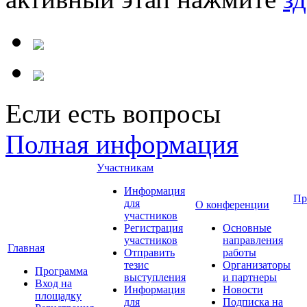
Если есть вопросы
Полная информация
Участникам
Информация
Пр
для
О конференции
участников
Регистрация
Основные
участников
направления
Главная
Отправить
работы
тезис
Организаторы
Программа
выступления
и партнеры
Вход на
Информация
Новости
площадку
для
Подписка на