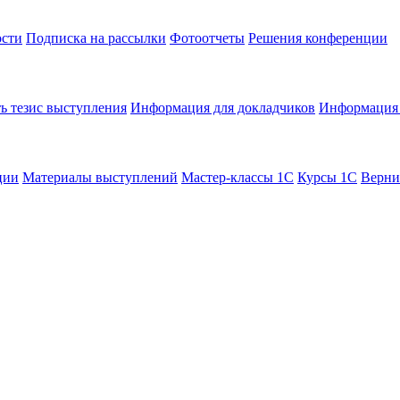
сти
Подписка на рассылки
Фотоотчеты
Решения конференции
ь тезис выступления
Информация для докладчиков
Информация 
ции
Материалы выступлений
Мастер-классы 1С
Курсы 1С
Верни