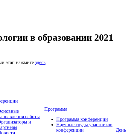
логии в образовании 2021
ный этап нажмите
здесь
ференции
Программа
Основные
аправления работы
Программа конференции
рганизаторы и
Научные труды участников
партнеры
конференции
День
Новости