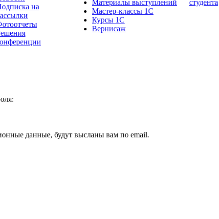
Материалы выступлений
студента
одписка на
Мастер-классы 1С
рассылки
Курсы 1С
Фотоотчеты
Вернисаж
Решения
конференции
оля:
ионные данные, будут высланы вам по email.