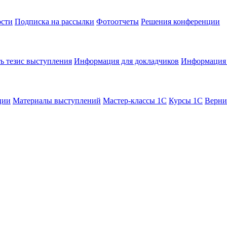
сти
Подписка на рассылки
Фотоотчеты
Решения конференции
ь тезис выступления
Информация для докладчиков
Информация 
ции
Материалы выступлений
Мастер-классы 1С
Курсы 1С
Верни