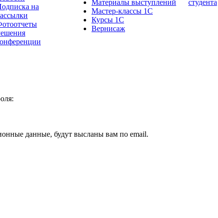
Материалы выступлений
студента
одписка на
Мастер-классы 1С
рассылки
Курсы 1С
Фотоотчеты
Вернисаж
Решения
конференции
оля:
ионные данные, будут высланы вам по email.