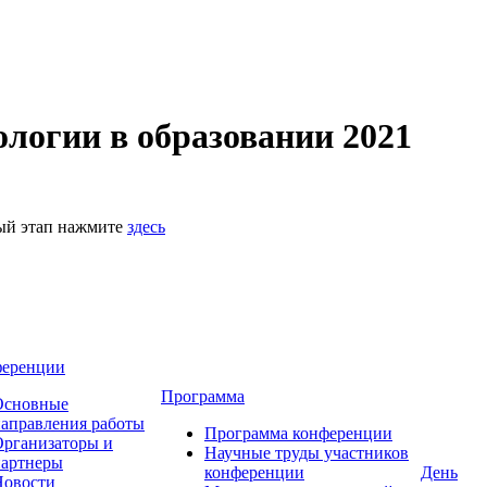
логии в образовании 2021
ный этап нажмите
здесь
ференции
Программа
Основные
аправления работы
Программа конференции
рганизаторы и
Научные труды участников
партнеры
конференции
День
Новости