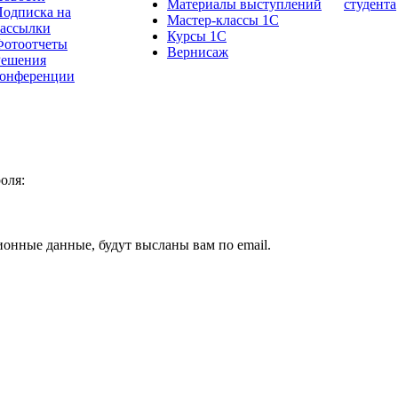
Материалы выступлений
студента
одписка на
Мастер-классы 1С
рассылки
Курсы 1С
Фотоотчеты
Вернисаж
Решения
конференции
оля:
ионные данные, будут высланы вам по email.