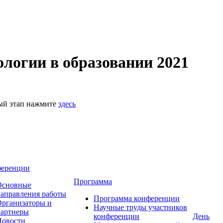
логии в образовании 2021
ный этап нажмите
здесь
ференции
Программа
Основные
аправления работы
Программа конференции
рганизаторы и
Научные труды участников
партнеры
конференции
День
Новости