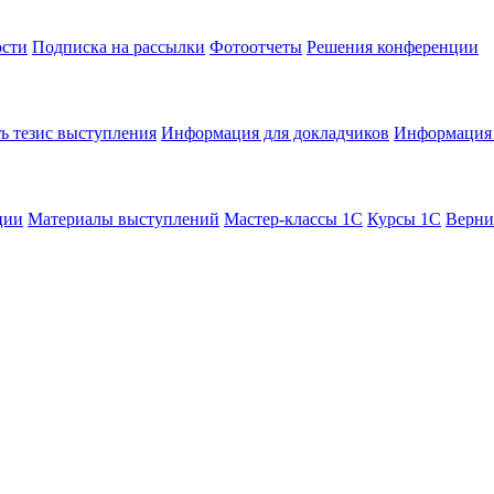
сти
Подписка на рассылки
Фотоотчеты
Решения конференции
ь тезис выступления
Информация для докладчиков
Информация 
ции
Материалы выступлений
Мастер-классы 1С
Курсы 1С
Верни