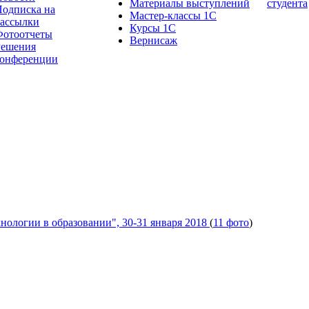
Материалы выступлений
студента
одписка на
Мастер-классы 1С
рассылки
Курсы 1С
Фотоотчеты
Вернисаж
Решения
конференции
ологии в образовании", 30-31 января 2018
(
11 фото
)