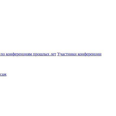
по конференциям прошлых лет
Участники конференции
саж