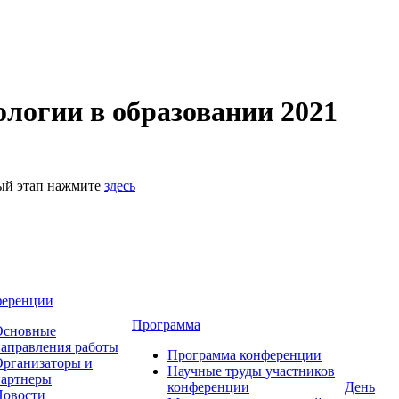
логии в образовании 2021
ный этап нажмите
здесь
ференции
Программа
Основные
аправления работы
Программа конференции
рганизаторы и
Научные труды участников
партнеры
конференции
День
Новости