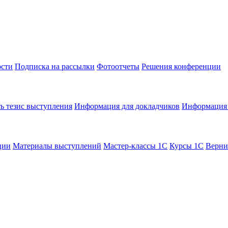
сти
Подписка на рассылки
Фотоотчеты
Решения конференции
ь тезис выступления
Информация для докладчиков
Информация 
ции
Материалы выступлений
Мастер-классы 1С
Курсы 1С
Верни