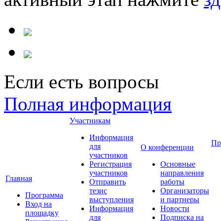
Если есть вопросы
Полная информация
Участникам
Информация
Пр
для
О конференции
участников
Регистрация
Основные
участников
направления
Главная
Отправить
работы
тезис
Организаторы
Программа
выступления
и партнеры
Вход на
Информация
Новости
площадку
для
Подписка на