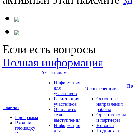
Если есть вопросы
Полная информация
Участникам
Информация
Пр
для
О конференции
участников
Регистрация
Основные
участников
направления
Главная
Отправить
работы
тезис
Организаторы
Программа
выступления
и партнеры
Вход на
Информация
Новости
площадку
для
Подписка на