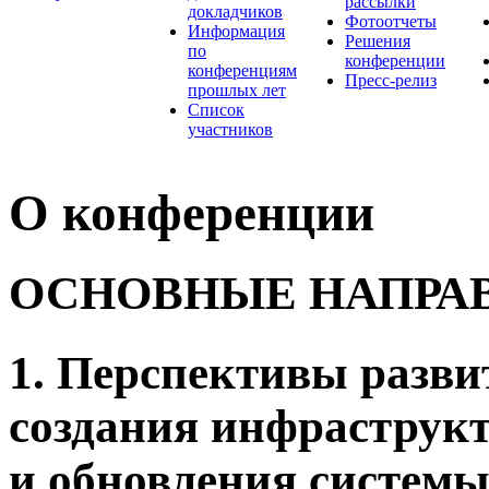
рассылки
докладчиков
Фотоотчеты
Информация
Решения
по
конференции
конференциям
Пресс-релиз
прошлых лет
Список
участников
О конференции
ОСНОВНЫЕ НАПРА
1. Перспективы разви
создания инфраструк
и обновления системы