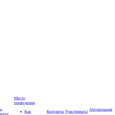
Место
проведения
ь
Авторизация
Как
Контакты
Участвовать!
дента