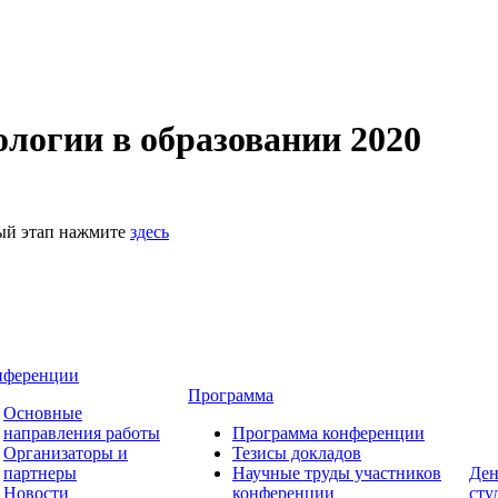
логии в образовании 2020
ный этап нажмите
здесь
нференции
Программа
Основные
направления работы
Программа конференции
Организаторы и
Тезисы докладов
партнеры
Научные труды участников
Ден
Новости
конференции
сту