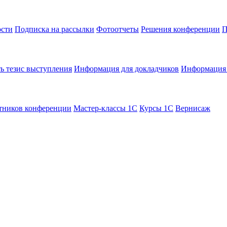
сти
Подписка на рассылки
Фотоотчеты
Решения конференции
П
ь тезис выступления
Информация для докладчиков
Информация 
тников конференции
Мастер-классы 1С
Курсы 1С
Вернисаж