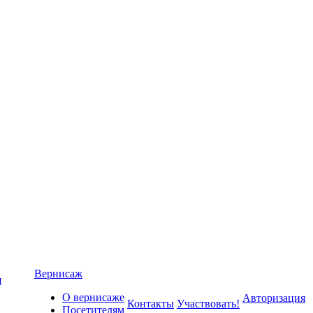
Вернисаж
я
О вернисаже
Авторизация
Контакты
Участвовать!
Посетителям