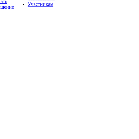
хать
Участникам
ещение