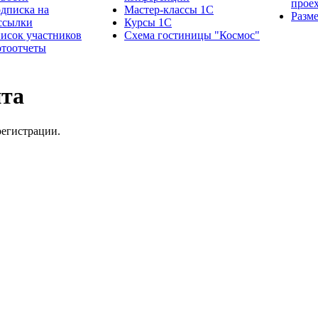
прое
дписка на
Мастер-классы 1С
Разм
ссылки
Курсы 1С
исок участников
Схема гостиницы "Космос"
тоотчеты
йта
регистрации.