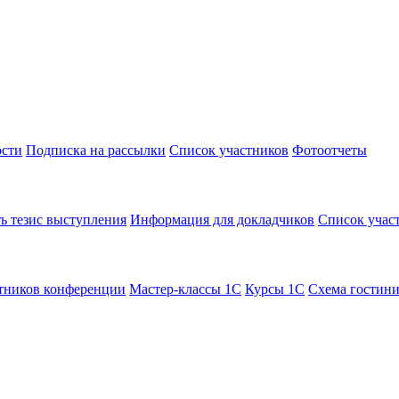
сти
Подписка на рассылки
Список участников
Фотоотчеты
ь тезис выступления
Информация для докладчиков
Список учас
тников конференции
Мастер-классы 1С
Курсы 1С
Схема гостин