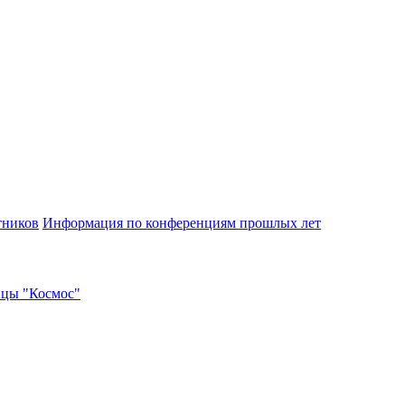
тников
Информация по конференциям прошлых лет
ицы "Космос"