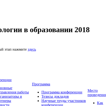
логии в образовании 2018
ный этап нажмите
здесь
ренции
Программа
новные
Место
правления работы
Программа конференции
проведени
ганизаторы и
Тезисы докладов
ртнеры
Научные труды участников
Как
вости
конференции