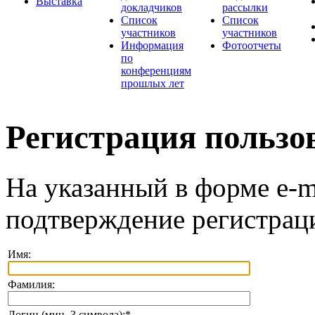
Выставка
докладчиков
рассылки
Список
Список
участников
участников
Информация
Фотоотчеты
по
конференциям
прошлых лет
Регистрация пользо
На указанный в форме e-m
подтверждение регистрац
Имя:
Фамилия:
Логин (мин. 3 символа):
*