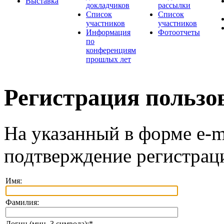
Выставка
докладчиков
рассылки
Список
Список
участников
участников
Информация
Фотоотчеты
по
конференциям
прошлых лет
Регистрация пользо
На указанный в форме e-m
подтверждение регистрац
Имя:
Фамилия:
Логин (мин. 3 символа):
*