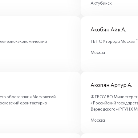
Ахтубинск
Акобян Айк А.
женерно-экономический
ГБПОУ города Москвы "
Москва
Акопян Артур А.
его образования Московский
ФГБОУ ВО Министерства
осковский архитектурно-
«Российский государств
Вернадского» (РГУНХ М
Москва