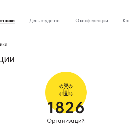
стники
День студента
О конференции
Ко
ики
ции
1826
Организаций