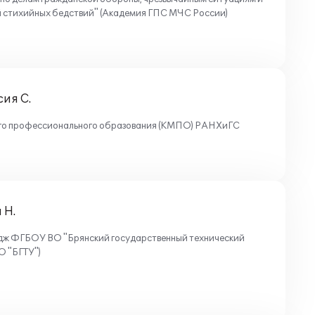
й стихийных бедствий" (Академия ГПС МЧС России)
ия С.
го профессионального образования (КМПО) РАНХиГС
 Н.
дж ФГБОУ ВО "Брянский государственный технический
О "БГТУ")