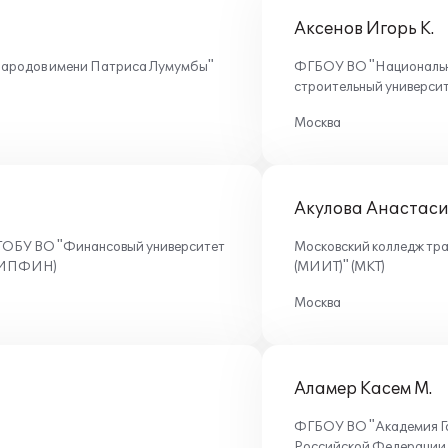
Аксенов Игорь К.
народов имени Патриса Лумумбы"
ФГБОУ ВО "Национальны
строительный универси
Москва
Акулова Анастаси
ГОБУ ВО "Финансовый университет
Московский колледж тр
(КИПФИН)
(МИИТ)" (МКТ)
Москва
Аламер Касем М.
ФГБОУ ВО "Академия Го
Российской Федерации 