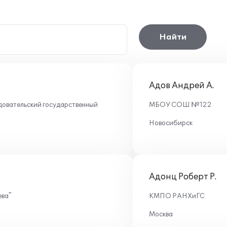
Найти
Адов Андрей А.
овательский государственный
МБОУ СОШ №122
Новосибирск
Адонц Роберт Р.
ева"
КМПО РАНХиГС
Москва