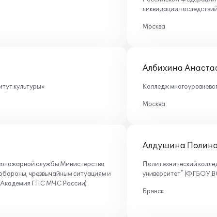
ликвидации последстви
Москва
Албихина Анастас
тут культуры»
Колледж многоуровнево
Москва
Алдушина Полина
вопожарной службы Министерства
Политехнический колле
обороны, чрезвычайным ситуациям и
университет" (ФГБОУ В
 (Академия ГПС МЧС России)
Брянск