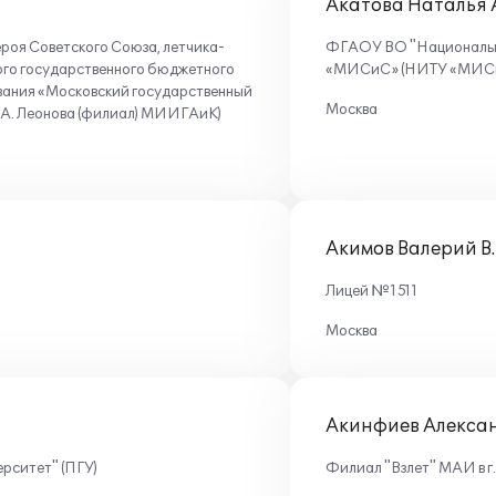
Акатова Наталья 
роя Советского Союза, летчика-
ФГАОУ ВО "Национальны
ого государственного бюджетного
«МИСиС» (НИТУ «МИС
вания «Московский государственный
Москва
А.А. Леонова (филиал) МИИГАиК)
Акимов Валерий В.
Лицей №1511
Москва
Акинфиев Алексан
рситет" (ПГУ)
Филиал "Взлет" МАИ в г