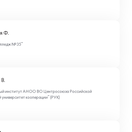
я Ф.
олледж №35"
В.
ный институт АНОО ВО Центросоюза Российской
университет кооперации" (РУК)