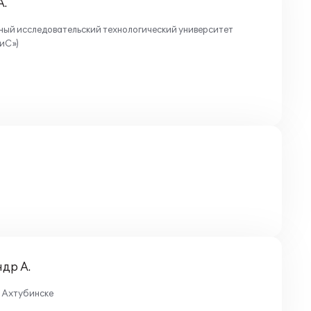
А.
й исследовательский технологический университет
иС»)
др А.
. Ахтубинске