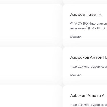
Азаров Павел Н.
ФГАОУ ВО Национальный
экономики" (НИУ ВШЭ)
Москва
Азарсков Антон П.
Колледж многоуровнево
Москва
Азбекян Анюта А.
Колледж многоуровнево