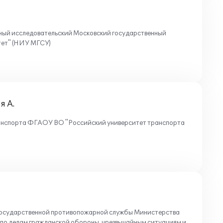
й исследовательский Московский государственный
тет" (НИУ МГСУ)
я А.
анспорта ФГАОУ ВО "Российский университет транспорта
сударственной противопожарной службы Министерства
по делам гражданской обороны, чрезвычайным ситуациям и