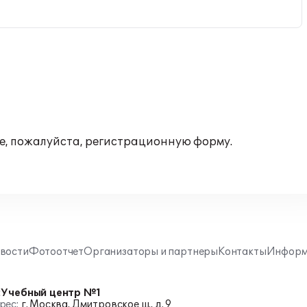
те, пожалуйста, регистрационную форму.
вости
Фотоотчет
Организаторы и партнеры
Контакты
Информ
:Учебный центр №1
рес:
г. Москва, Дмитровское ш., д. 9