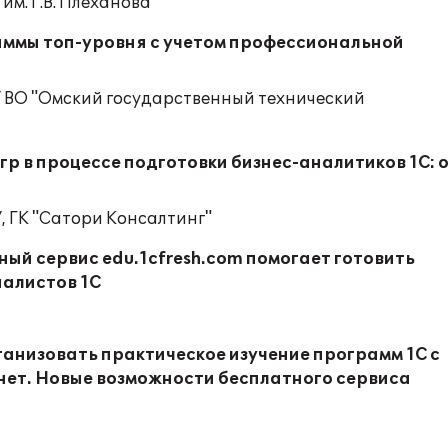
им. Г.В. Плеханова
ммы топ-уровня с учетом профессиональной
У ВО "Омский государственный технический
р в процессе подготовки бизнес-аналитиков 1С: 
 ГК "Сатори Консалтинг"
ый сервис edu.1cfresh.com помогает готовить
алистов 1С
ганизовать практическое изучение программ 1С с
нет. Новые возможности бесплатного сервиса