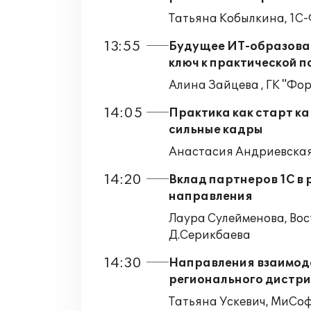
Татьяна Кобылкина, 1С
13:55
Будущее ИТ-образова
ключ к практической 
Алина Зайцева , ГК "Фор
14:05
Практика как старт ка
сильные кадры
Анастасия Андриевская
14:20
Вклад партнеров 1С в
направления
Лаура Сулейменова, Во
Д.Серикбаева
14:30
Направления взаимоде
регионального дистр
Татьяна Ускевич, МиСо