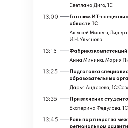
Светлана Диго, 1С
13:00
Готовим ИТ-специалис
области 1С
Алексей Минеев, Лидер 
И.Н. Ульянова
13:15
Фабрика компетенций:
Анна Минина, Мария Пи
13:25
Подготовка специалис
образовательных орга
Дарья Андреева, 1С:Се
13:35
Привлечение студенто
Екатерина Федулова, 1
13:45
Роль партнерства меж
региональном развит