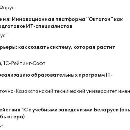
-Форус
ния: Инновационная платформа "Октагон" как
подготовке ИТ-специалистов
ус"
рьеры: как создать систему, которая растит
, 1C-Рейтинг-Софт
 реализацию образовательных программ IT-
сточно-Казахстанский технический университет име
йствия 1С с учебными заведениями Беларуси (оп
ибьютера)
фт