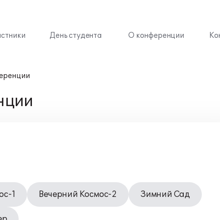
астники
День студента
О конференции
Ко
еренции
нции
ос-1
Вечерний Космос-2
Зимний Сад
ер