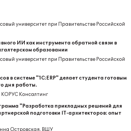
совый университет при Правительстве Российской
вного ИИ как инструмента обратной связи в
хгалтерском образовании
совый университет при Правительстве Российской
ов в системе "1С:ERP" делает студента готовым
го дня работы.
, КОРУС Консалтинг
грамма "Разработка прикладных решений для
артнерской подготовки IT-архитекторов: опыт
Анна Островская, ВШУ