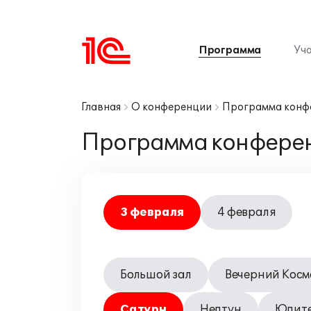
Программа
Уч
Главная
О конференции
Программа конф
Программа конфере
3 февраля
4 февраля
Большой зал
Вечерний Косм
Сатурн
Нептун
Юпит