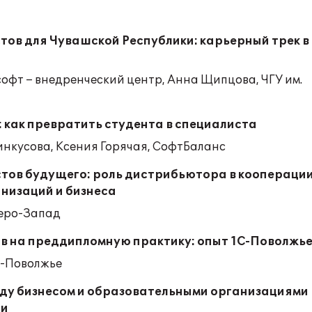
тов для Чувашской Республики: карьерный трек в
софт – внедренческий центр, Анна Щипцова, ЧГУ им.
 как превратить студента в специалиста
нкусова, Ксения Горячая, СофтБаланс
тов будущего: роль дистрибьютора в коопераци
низаций и бизнеса
веро-Запад
в на преддипломную практику: опыт 1С-Поволжь
С-Поволжье
ду бизнесом и образовательными организациями 
ии