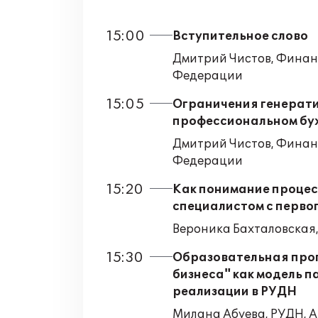
15:00
Вступительное слово
Дмитрий Чистов, Финан
Федерации
15:05
Ограничения генерати
профессиональном бу
Дмитрий Чистов, Финан
Федерации
15:20
Как понимание процесс
специалистом с перво
Вероника Бахталовская
15:30
Образовательная про
бизнеса" как модель п
реализации в РУДН
Милана Абуева, РУДН, 