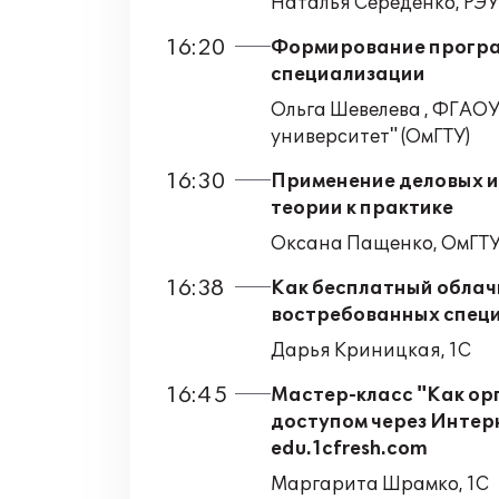
Наталья Середенко, РЭУ 
16:20
Формирование програ
специализации
Ольга Шевелева , ФГАО
университет" (ОмГТУ)
16:30
Применение деловых иг
теории к практике
Оксана Пащенко, ОмГТУ,
16:38
Как бесплатный облачн
востребованных специ
Дарья Криницкая, 1С
16:45
Мастер-класс "Как ор
доступом через Интер
edu.1cfresh.com
Маргарита Шрамко, 1С