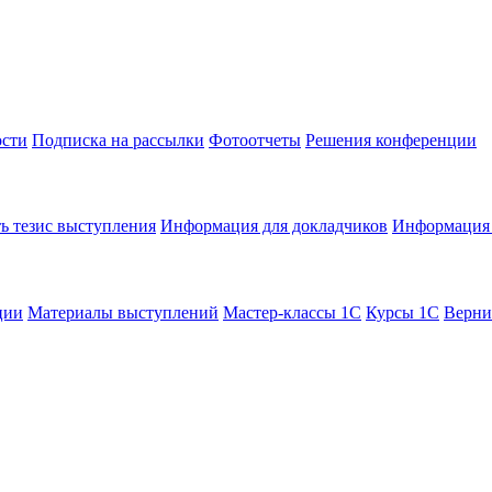
сти
Подписка на рассылки
Фотоотчеты
Решения конференции
ь тезис выступления
Информация для докладчиков
Информация 
ции
Материалы выступлений
Мастер-классы 1С
Курсы 1С
Верни