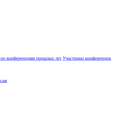
по конференциям прошлых лет
Участники конференции
саж