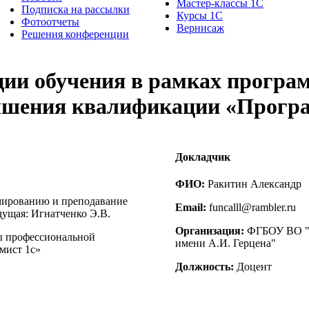
Мастер-классы 1С
Подписка на рассылки
Курсы 1С
Фотоотчеты
Вернисаж
Решения конференции
ции обучения в рамках прогр
вышения квалификации «Прогр
Докладчик
ФИО:
Ракитин Александр
мированию и преподавание
Email:
funcalll@rambler.ru
дущая: Игнатченко Э.В.
Организация:
ФГБОУ ВО "Р
ы профессиональной
имени А.И. Герцена"
мист 1с»
Должность:
Доцент