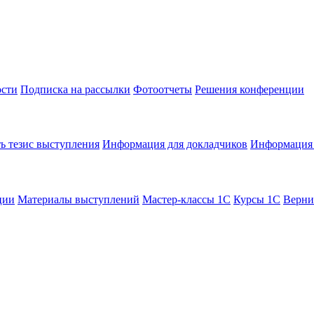
сти
Подписка на рассылки
Фотоотчеты
Решения конференции
ь тезис выступления
Информация для докладчиков
Информация 
ции
Материалы выступлений
Мастер-классы 1С
Курсы 1С
Верни