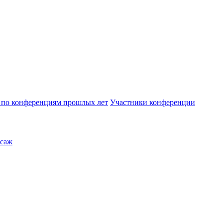
по конференциям прошлых лет
Участники конференции
саж