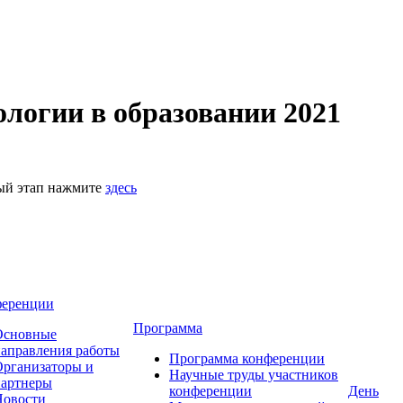
логии в образовании 2021
ный этап нажмите
здесь
ференции
Программа
Основные
аправления работы
Программа конференции
рганизаторы и
Научные труды участников
партнеры
конференции
День
Новости