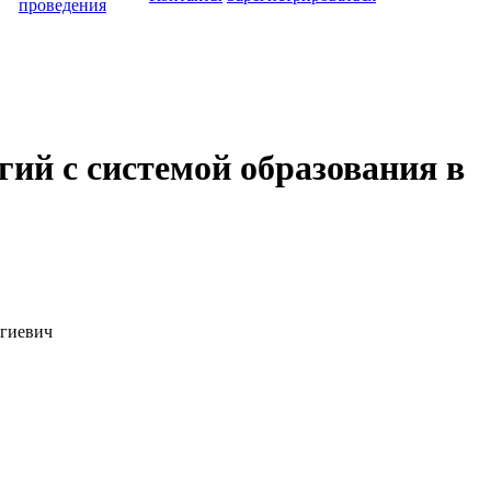
проведения
ий с системой образования в
ргиевич