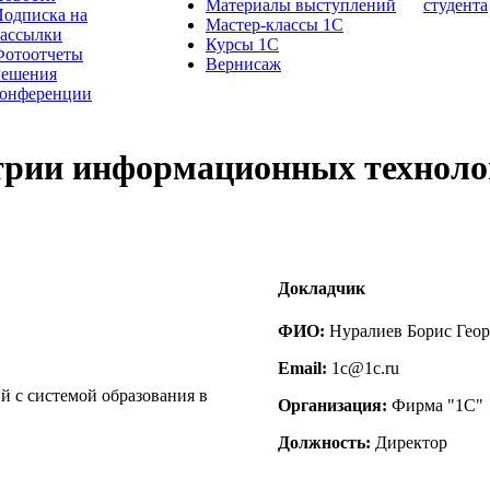
Материалы выступлений
студента
одписка на
Мастер-классы 1С
рассылки
Курсы 1С
Фотоотчеты
Вернисаж
Решения
конференции
трии информационных технолог
Докладчик
ФИО:
Нуралиев Борис Гео
Email:
1c@1c.ru
 с системой образования в
Организация:
Фирма "1С"
Должность:
Директор