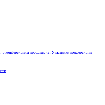
по конференциям прошлых лет
Участники конференции
саж