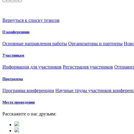
Вернуться к списку тезисов
О конференции
Основные направления работы
Организаторы и партнеры
Ново
Участникам
Информация для участников
Регистрация участников
Отправит
Программа
Программа конференции
Научные труды участников конферен
Место проведения
Расскажите о нас друзьям: