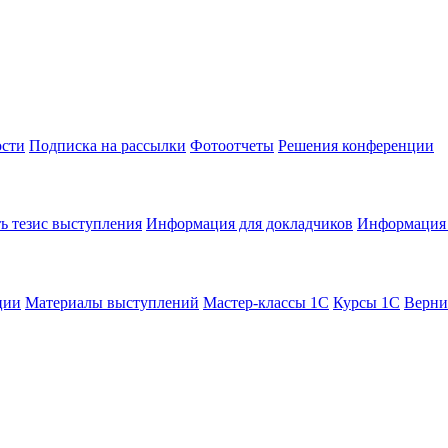
сти
Подписка на рассылки
Фотоотчеты
Решения конференции
ь тезис выступления
Информация для докладчиков
Информация 
ции
Материалы выступлений
Мастер-классы 1С
Курсы 1С
Верни