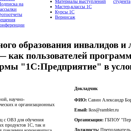
Материалы выступлений
студента
одписка на
Мастер-классы 1С
рассылки
Курсы 1С
Фотоотчеты
Вернисаж
Решения
конференции
ого образования инвалидов и 
— как пользователей программ
ормы "1С:Предприятие" в усл
Докладчик
ой, научно-
ФИО:
Савин Александр Бо
гических и организационных
Email:
lkss@rambler.ru
ц с ОВЗ для обучения
Организация:
ГБПОУ "Перв
х продуктов 1С, так и
Должность:
Преподаватель
ях пандемии коронавируса