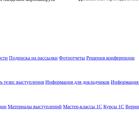
сти
Подписка на рассылки
Фотоотчеты
Решения конференции
ь тезис выступления
Информация для докладчиков
Информация 
ции
Материалы выступлений
Мастер-классы 1С
Курсы 1С
Верни