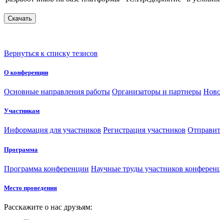
Вернуться к списку тезисов
О конференции
Основные направления работы
Организаторы и партнеры
Ново
Участникам
Информация для участников
Регистрация участников
Отправит
Программа
Программа конференции
Научные труды участников конферен
Место проведения
Расскажите о нас друзьям: