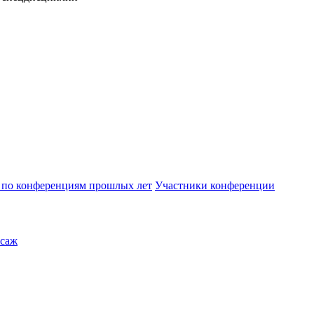
по конференциям прошлых лет
Участники конференции
саж