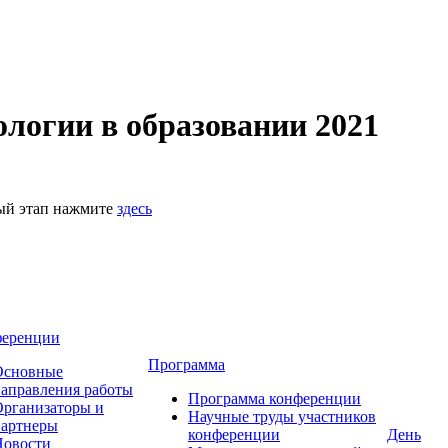
логии в образовании 2021
ный этап нажмите
здесь
ференции
Программа
Основные
аправления работы
Программа конференции
рганизаторы и
Научные труды участников
партнеры
конференции
День
Новости