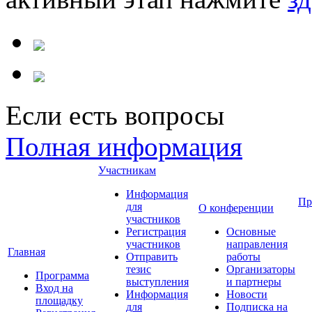
Если есть вопросы
Полная информация
Участникам
Информация
Пр
для
О конференции
участников
Регистрация
Основные
участников
направления
Главная
Отправить
работы
тезис
Организаторы
Программа
выступления
и партнеры
Вход на
Информация
Новости
площадку
для
Подписка на