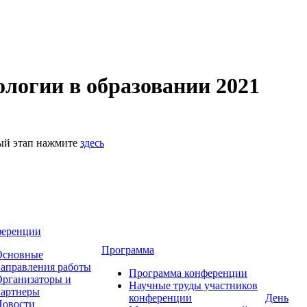
логии в образовании 2021
ный этап нажмите
здесь
ференции
Программа
Основные
аправления работы
Программа конференции
рганизаторы и
Научные труды участников
партнеры
конференции
День
Новости