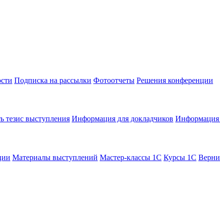
сти
Подписка на рассылки
Фотоотчеты
Решения конференции
ь тезис выступления
Информация для докладчиков
Информация 
ции
Материалы выступлений
Мастер-классы 1С
Курсы 1С
Верни