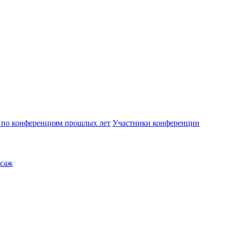
по конференциям прошлых лет
Участники конференции
саж