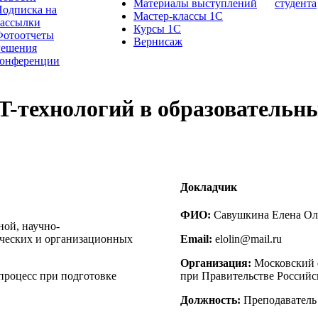
Материалы выступлений
студента
одписка на
Мастер-классы 1С
рассылки
Курсы 1С
Фотоотчеты
Вернисаж
Решения
конференции
T-технологий в образовательны
Докладчик
ФИО:
Савушкина Елена Ол
ой, научно-
гических и организационных
Email:
elolin@mail.ru
Организация:
Московский 
процесс при подготовке
при Правительстве Россий
Должность:
Преподаватель