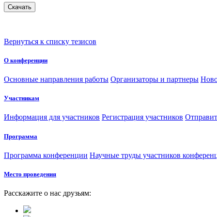
Вернуться к списку тезисов
О конференции
Основные направления работы
Организаторы и партнеры
Ново
Участникам
Информация для участников
Регистрация участников
Отправит
Программа
Программа конференции
Научные труды участников конферен
Место проведения
Расскажите о нас друзьям: